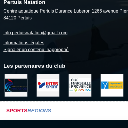
Pertuis Natation
Centre aquatique Pertuis Durance Luberon 1266 avenue Pier
84120
Pertuis
info.pertuisnatation@gmail.com
Informations légales
Signaler un contenu inapproprié
Les partenaires du club
SPORTS
REGIONS