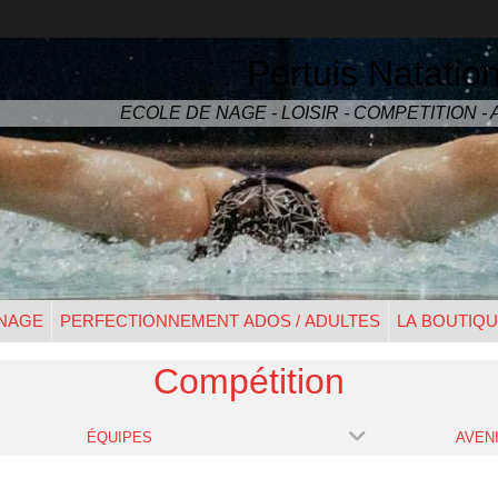
Pertuis Natatio
ECOLE DE NAGE - LOISIR - COMPETITION 
 NAGE
PERFECTIONNEMENT ADOS / ADULTES
LA BOUTIQ
Compétition
ÉQUIPES
AVENI