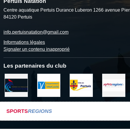
Pertuis Natation
Centre aquatique Pertuis Durance Luberon 1266 avenue Pier
84120
Pertuis
info.pertuisnatation@gmail.com
Informations légales
Signaler un contenu inapproprié
Les partenaires du club
SPORTS
REGIONS