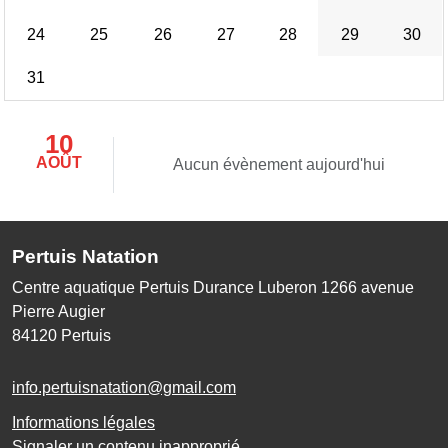
24
25
26
27
28
29
30
31
10
AOÛT
Aucun évènement aujourd'hui
Pertuis Natation
Centre aquatique Pertuis Durance Luberon 1266 avenue
Pierre Augier
84120
Pertuis
info.pertuisnatation@gmail.com
Informations légales
Signaler un contenu inapproprié