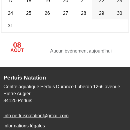
17
18
19
20
21
22
23
24
25
26
27
28
29
30
31
08
AOÛT
Aucun évènement aujourd'hui
Pertuis Natation
Centre aquatique Pertuis Durance Luberon 1266 avenue
Pierre Augier
84120
Pertuis
info.pertuisnatation@gmail.com
Informations légales